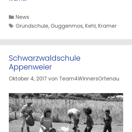
Kategorien
News
Schlagwörter
Grundschule
,
Guggenmos
,
Kehl
,
Kramer
Schwarzwaldschule
Appenweier
Oktober 4, 2017
von
Team4WinnersOrtenau