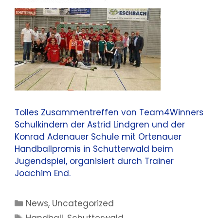
Tolles Zusammentreffen von Team4Winners
Schulkindern der Astrid Lindgren und der
Konrad Adenauer Schule mit Ortenauer
Handballpromis in Schutterwald beim
Jugendspiel, organisiert durch Trainer
Joachim End.
Kategorien
News
,
Uncategorized
Schlagwörter
Handball
,
Schutterwald